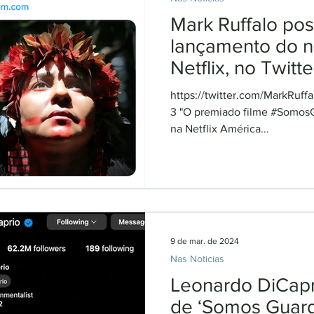
Mark Ruffalo pos
lançamento do n
Netflix, no Twitte
do Instagram
https://twitter.com/MarkRuff
3 "O premiado filme #SomosGu
na Netflix América...
9 de mar. de 2024
Nas Noticias
Leonardo DiCapri
de ‘Somos Guard