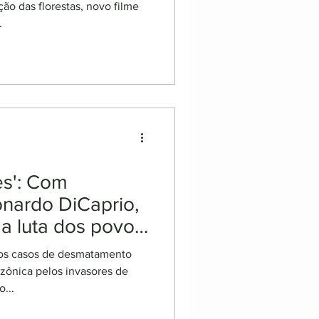
ção das florestas, novo filme
.
s': Com
nardo DiCaprio,
 a luta dos povos
çado no Maranhão
 os casos de desmatamento
azônica pelos invasores de
...