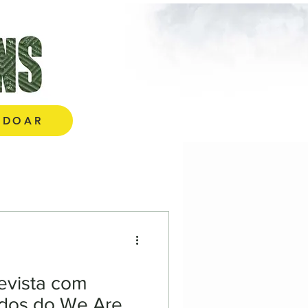
E AQUI!
DOAR
evista com
ados do We Are