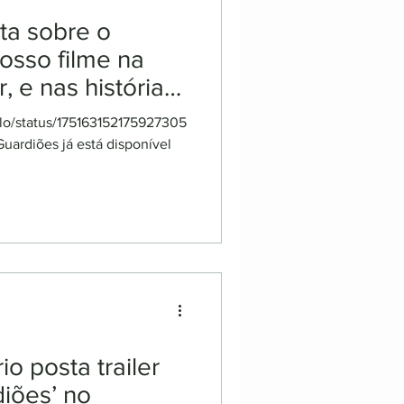
ta sobre o
osso filme na
r, e nas histórias
alo/status/175163152175927305
ardiões já está disponível
o posta trailer
iões’ no