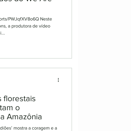
horts/PWJqfXV8o6Q Neste
ns, a produtora de vídeo
...
 florestais
ntam o
a Amazônia
iões’ mostra a coragem e a