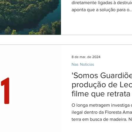
diretamente ligadas à destrui
aponta que a solução para o..
8 de mar. de 2024
Nas Noticias
'Somos Guardiõe
produção de Leo
filme que retrata
indígenas é lan
O longa metragem investiga
ilegal dentro da Floresta Am
terra em busca de madeira. No