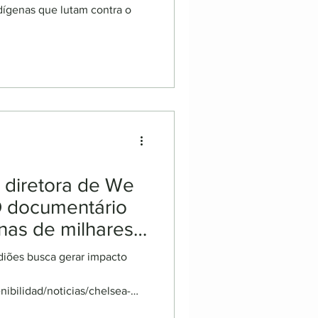
dígenas que lutam contra o
 diretora de We
O documentário
nas de milhares
eflorestar a
iões busca gerar impacto
ibilidad/noticias/chelsea-