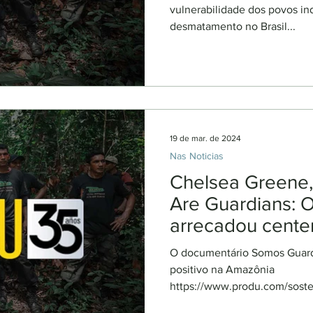
vulnerabilidade dos povos in
desmatamento no Brasil...
19 de mar. de 2024
Nas Noticias
Chelsea Greene,
Are Guardians: 
arrecadou cente
de dólares para r
O documentário Somos Guard
Amazônia
positivo na Amazônia
https://www.produ.com/sosten
greene-dire...