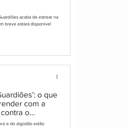
ardiões acaba de estrear na
em breve estará disponível
uardiões’: o que
render com a
s contra o
uro e do algodão estão