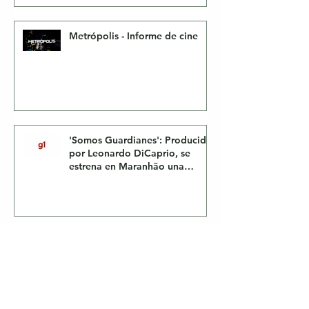
Metrópolis - Informe de cine
'Somos Guardianes': Producida
por Leonardo DiCaprio, se
estrena en Maranhão una
película que retrata la lucha de
los pueblos indígenas
FECHA LÍMITE:
Leonardo DiCaprio
,
Tablero de la Vía Apia '
Somos
guardianes
' Como EP;
Doc Urgente
De
Fisher Stevens
Altamente