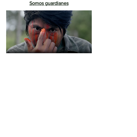
Somos guardianes
"Contado a través de los ojos de
líderes indígenas y guardianes de
bosques, madereros ilegales,
terratenientes privados,
científicos del clima, agricultores y
periodistas de
investigación,
Somos
guardianes
ofrece una visión
caleidoscópica de un Brasil
profundamente dividido en medio