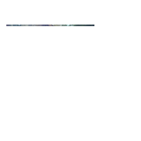
COMEDOR MUERTO DE
HAMBRE:
Somos guardianes
Cómo salvar el planeta
"Los pueblos indígenas del
Amazonas no sólo luchan por sus
derechos, sino que también
luchan por la supervivencia de su
pueblo y el futuro del planeta. La
destrucción del Amazonas no
sólo daña al pueblo de Brasil,
sino que también contiene las