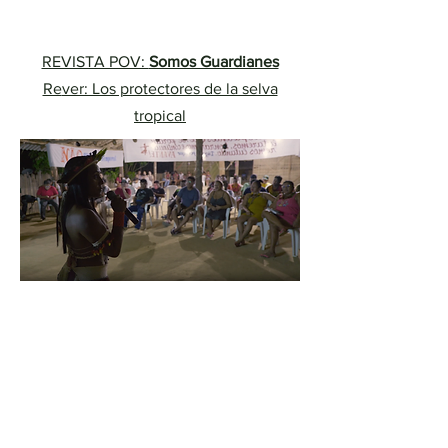
de una encrucijada política, social
y económica."
REVISTA POV:
Somos Guardianes
Re
ver: Los protectores de la selva
tropical
"(
Somos Guardianes)
"Está más
impulsado por los personajes,
una estrategia eficaz que lleva al
espectador a las perspectivas de
las personas más vulnerables y
decididas en esta lucha".