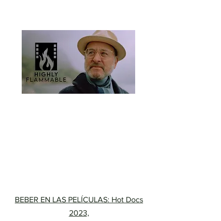
inflamable aborda la amenaza a la selva
amazónica
"
Fisher Stevens
' Anunció la
productora Highly
Flammable
Leonardo DiCaprio
y
su Appian Way Productions se
han sumado al documental
'
Somos Guardianes'
como
productores ejecutivos."
BEBER EN LAS PELÍCULAS: Hot Docs
2023,