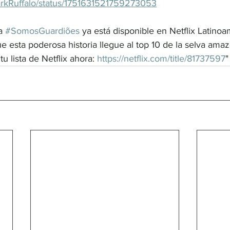
MarkRuffalo/status/1751631521759273053
a 
#SomosGuardiões
 ya está disponible en Netflix Latinoa
esta poderosa historia llegue al top 10 de la selva amaz
u lista de Netflix ahora: 
https://netflix.com/title/81737597
"