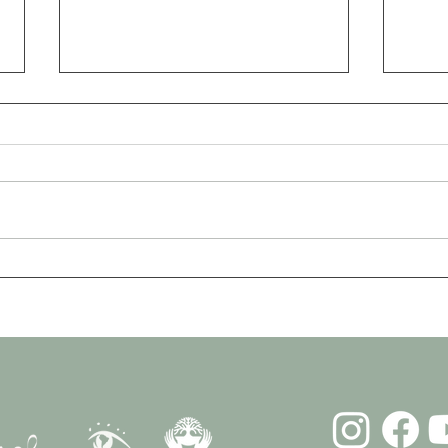
The Guardian: ‘Una lucha para
Guard
todos nosotros’: una nueva
Arar
película revela luces y
EPIs 
sombras de la lucha por
Amazon