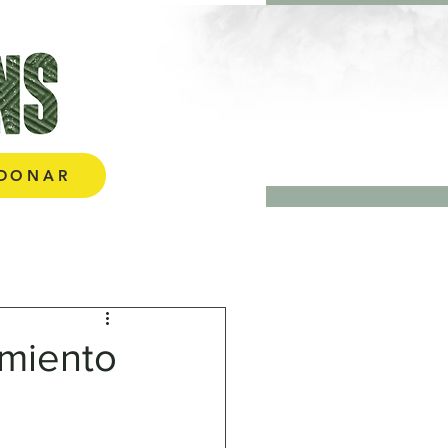
More
DONAR
amiento