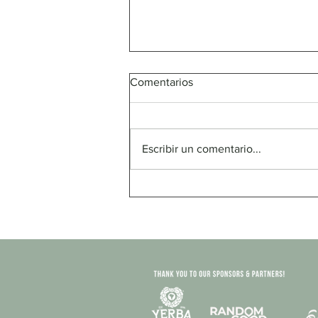
Comentarios
Escribir un comentario...
EL PAIS: Los guardabosques
indígenas que se enfrentan a
la deforestación de la
Amazonía