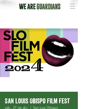
San Louis Obispo Film Fest
sáb., 27 de abr.
  |  
San Luis Obispo