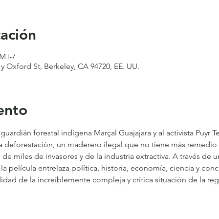
cación
GMT-7
 y Oxford St, Berkeley, CA 94720, EE. UU.
ento
 guardián forestal indígena Marçal Guajajara y al activista Puyr
 la deforestación, un maderero ilegal que no tiene más remedio 
de miles de invasores y de la industria extractiva. A través de u
la película entrelaza política, historia, economía, ciencia y con
dad de la increíblemente compleja y crítica situación de la re