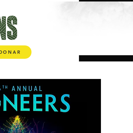
More
DONAR