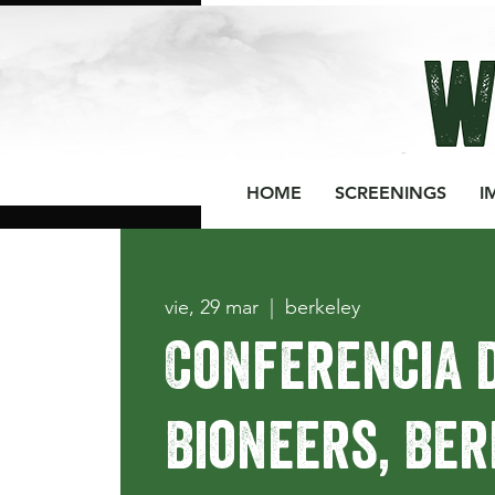
HOME
SCREENINGS
I
vie, 29 mar
  |  
berkeley
Conferencia 
Bioneers, Ber